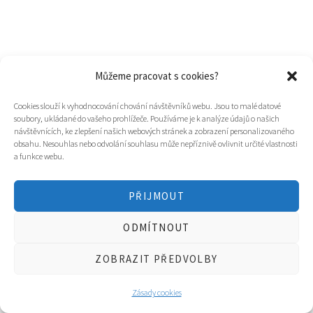
Můžeme pracovat s cookies?
© 2025
Hospic svatého Lazara
Cookies slouží k vyhodnocování chování návštěvníků webu. Jsou to malé datové
soubory, ukládané do vašeho prohlížeče. Používáme je k analýze údajů o našich
Tvorba webu a design
WOOP.design
/
Eva Chmelová
návštěvnících, ke zlepšení našich webových stránek a zobrazení personalizovaného
obsahu. Nesouhlas nebo odvolání souhlasu může nepříznivě ovlivnit určité vlastnosti
a funkce webu.
PŘIJMOUT
ODMÍTNOUT
ZOBRAZIT PŘEDVOLBY
Zásady cookies