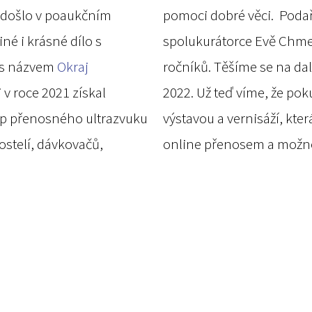
 došlo v poaukčním
pomoci dobré věci. Podař
né i krásné dílo s
spolukurátorce Evě Chmelo
é s názvem
Okraj
ročníků.
Těšíme se na dal
 v roce 2021 získal
2022. Už teď víme, že pok
up přenosného ultrazvuku
výstavou a vernisáží, kter
stelí, dávkovačů,
online přenosem a možnos