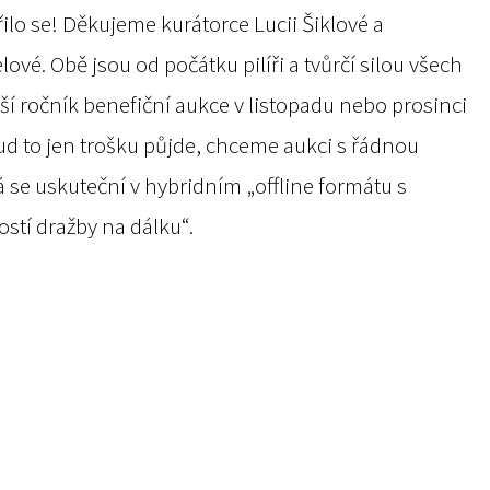
ilo se! Děkujeme kurátorce Lucii Šiklové a
vé. Obě jsou od počátku pilíři a tvůrčí silou všech
ší ročník benefiční aukce v listopadu nebo prosinci
ud to jen trošku půjde, chceme aukci
s řádnou
á se
uskuteční v hybridním „offline formátu s
tí dražby na dálku“.