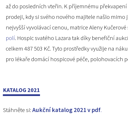
až do posledních vteřin. K příjemnému překvapení
prodeji, kdy si svého nového majitele našlo mimo ji
nejvyšší vyvolávací cenou, matrice Aleny Kučerov
polí
.
Hospic svatého Lazara tak díky benefiční aukci
celkem 487 503 Kč.
Tyto prostředky využije na nák
pro lékaře domácí
hospicové péče, polohovacích po
KATALOG 2021
Stáhněte si:
Aukční katalog 2021 v pdf
.