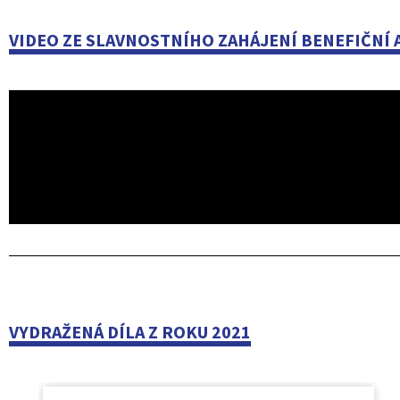
VIDEO ZE SLAVNOSTNÍHO ZAHÁJENÍ BENEFIČNÍ 
VYDRAŽENÁ DÍLA Z ROKU 2021