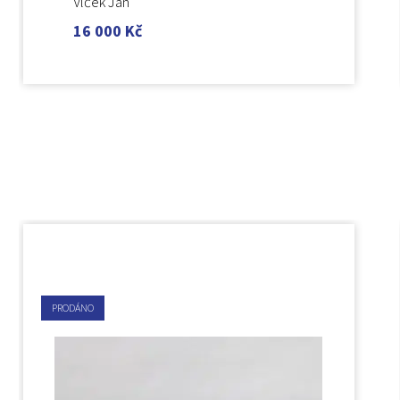
Vlček Jan
16 000
Kč
PRODÁNO