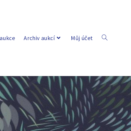
 aukce
Archiv aukcí
Můj účet