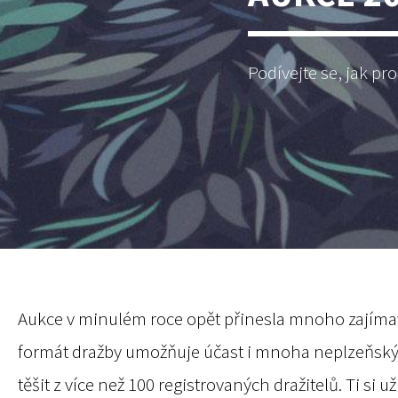
Podívejte se, jak pr
Aukce v minulém roce opět přinesla mnoho zajím
formát dražby umožňuje účast i mnoha neplzeňský
těšit z více než 100 registrovaných dražitelů. Ti si u