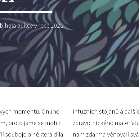
obíhala aukce v roce 2021
avých momentů. Online
infuzních stojanů a další
m, proto jsme se mohli
zdravotnického materiál
žili souboje o některá díla
nám zdarma věnovali svá n