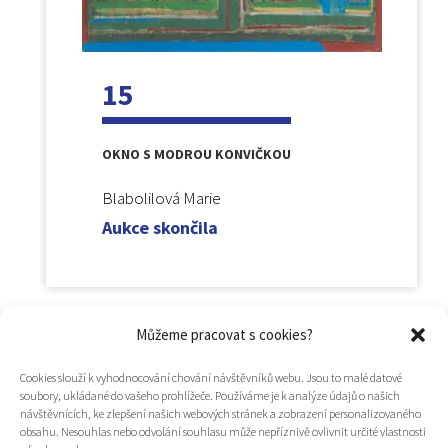
15
OKNO S MODROU KONVIČKOU
Blabolilová Marie
Aukce skončila
Můžeme pracovat s cookies?
Cookies slouží k vyhodnocování chování návštěvníků webu. Jsou to malé datové
soubory, ukládané do vašeho prohlížeče. Používáme je k analýze údajů o našich
návštěvnících, ke zlepšení našich webových stránek a zobrazení personalizovaného
obsahu. Nesouhlas nebo odvolání souhlasu může nepříznivě ovlivnit určité vlastnosti