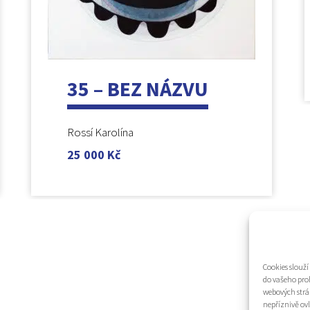
35 – BEZ NÁZVU
Rossí Karolína
25 000
Kč
Cookies slouž
do vašeho pro
webových strá
nepříznivě ovl