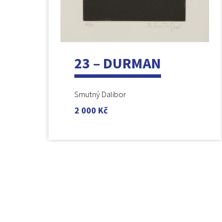
23 – DURMAN
Smutný Dalibor
2 000
Kč