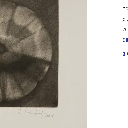
gr
5 
20
Dí
2