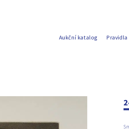
Aukční katalog
Pravidla
2
Sm