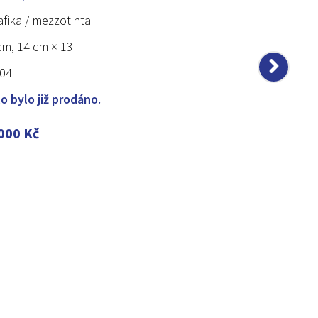
afika / mezzotinta
cm, 14 cm × 13
04
lo bylo již prodáno.
 000
Kč