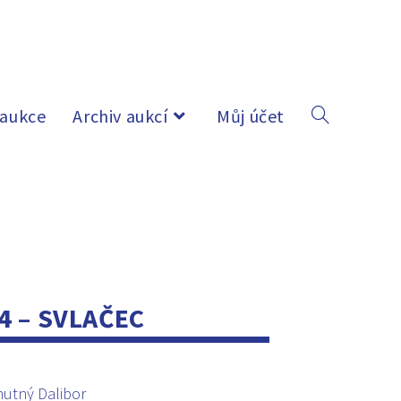
 aukce
Archiv aukcí
Můj účet
4 – SVLAČEC
utný Dalibor