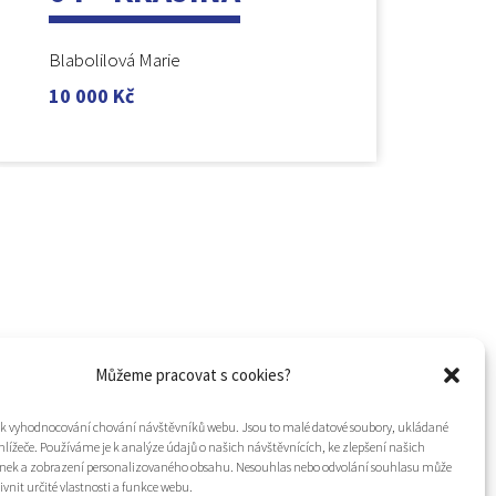
Blabolilová Marie
10 000
Kč
Můžeme pracovat s cookies?
í k vyhodnocování chování návštěvníků webu. Jsou to malé datové soubory, ukládané
hlížeče. Používáme je k analýze údajů o našich návštěvnících, ke zlepšení našich
nek a zobrazení personalizovaného obsahu. Nesouhlas nebo odvolání souhlasu může
ivnit určité vlastnosti a funkce webu.