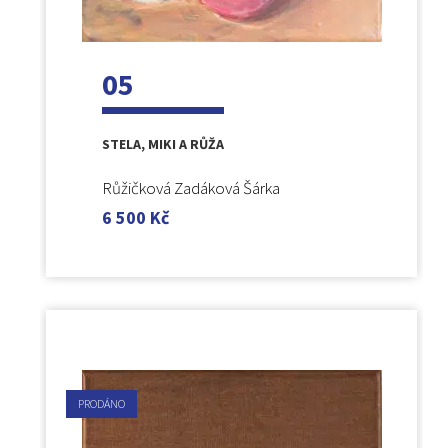
05
STELA, MIKI A RŮŽA
Růžičková Zadáková Šárka
6 500
Kč
PRODÁNO