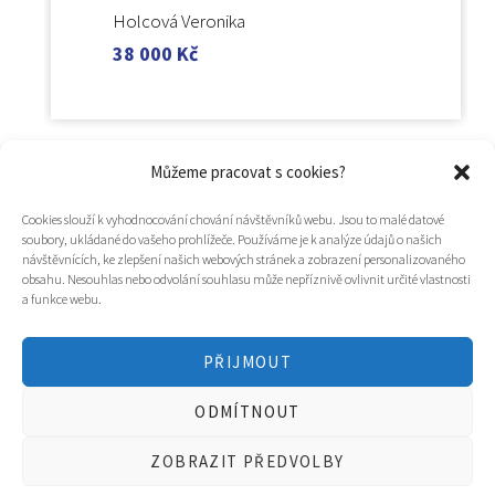
Holcová Veronika
38 000
Kč
Můžeme pracovat s cookies?
Cookies slouží k vyhodnocování chování návštěvníků webu. Jsou to malé datové
soubory, ukládané do vašeho prohlížeče. Používáme je k analýze údajů o našich
návštěvnících, ke zlepšení našich webových stránek a zobrazení personalizovaného
obsahu. Nesouhlas nebo odvolání souhlasu může nepříznivě ovlivnit určité vlastnosti
a funkce webu.
PŘIJMOUT
© 2025
Hospic svatého Lazara
ODMÍTNOUT
Tvorba webu a design
WOOP.design
/
Eva Chmelová
ZOBRAZIT PŘEDVOLBY