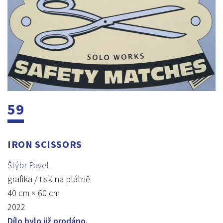
59
IRON SCISSORS
Štýbr Pavel
grafika / tisk na plátně
40 cm × 60 cm
2022
Dílo bylo již prodáno.