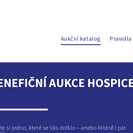
Aukční katalog
Pravidla
BENEFIČNÍ AUKCE HOSPIC
te
si jedno, které se Vás dotklo – anebo klidně i pár.