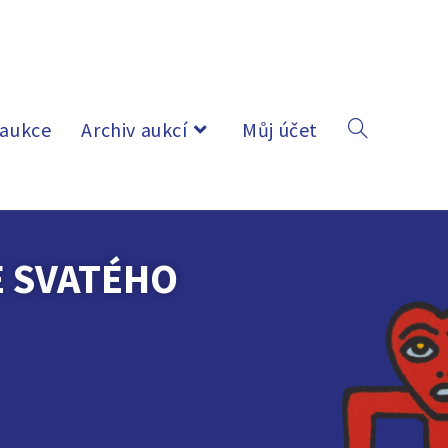
 aukce
Archiv aukcí
Můj účet
E SVATÉHO