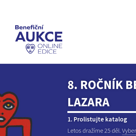
8. ROČNÍK 
LAZARA
1. Prolistujte katalog
Letos dražíme 25 děl.
Vyber