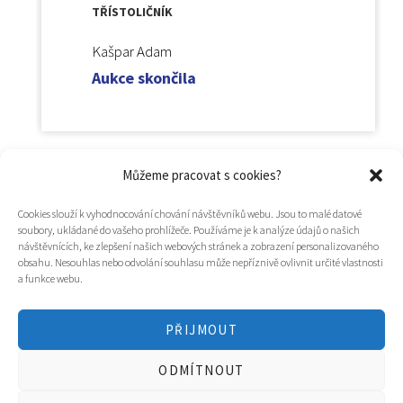
TŘÍSTOLIČNÍK
Kašpar Adam
Aukce skončila
Můžeme pracovat s cookies?
Cookies slouží k vyhodnocování chování návštěvníků webu. Jsou to malé datové
soubory, ukládané do vašeho prohlížeče. Používáme je k analýze údajů o našich
návštěvnících, ke zlepšení našich webových stránek a zobrazení personalizovaného
obsahu. Nesouhlas nebo odvolání souhlasu může nepříznivě ovlivnit určité vlastnosti
a funkce webu.
PŘIJMOUT
© 2025
Hospic svatého Lazara
ODMÍTNOUT