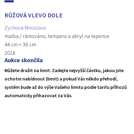
RŮŽOVÁ VLEVO DOLE
Zychová Miroslava
malba / rámováno, tempera a akryl na lepence
44 cm × 36 cm
2018
Aukce skončila
Můžete dražit na limit. Zadejte nejvyšší částku, jakou jste
ochotni nabídnout (limit) a pokud Vás někdo přehodí,
systém bude až do výše Vašeho limitu podle tarifu příhozů
automaticky přihazovat za Vás.