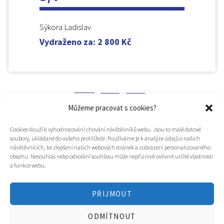
Sýkora Ladislav
Vydraženo za
:
2 800
Kč
1
2
Můžeme pracovat s cookies?
Cookies slouží k vyhodnocování chování návštěvníků webu. Jsou to malé datové
soubory, ukládané do vašeho prohlížeče. Používáme je k analýze údajů o našich
návštěvnících, ke zlepšení našich webových stránek a zobrazení personalizovaného
obsahu. Nesouhlas nebo odvolání souhlasu může nepříznivě ovlivnit určité vlastnosti
a funkce webu.
PŘIJMOUT
© 2025
Hospic svatého Lazara
ODMÍTNOUT