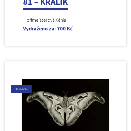
81 – KRÁLÍK
Hoffmeisterová Xénia
Vydraženo za
:
700
Kč
PRODÁNO