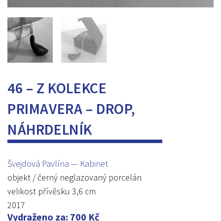
46 – Z KOLEKCE
PRIMAVERA – DROP,
NÁHRDELNÍK
Švejdová Pavlína — Kabinet
objekt / černý neglazovaný porcelán
velikost přívěsku 3,6 cm
2017
Vydraženo za
:
700
Kč