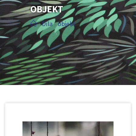
OBJEKT
Díla
objekt
/
/