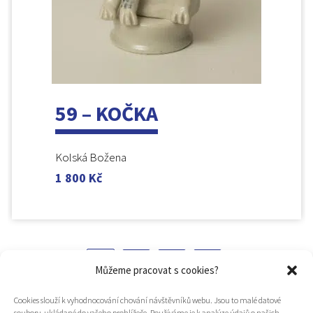
59 – KOČKA
Kolská Božena
1 800
Kč
1
2
3
Můžeme pracovat s cookies?
Cookies slouží k vyhodnocování chování návštěvníků webu. Jsou to malé datové
soubory, ukládané do vašeho prohlížeče. Používáme je k analýze údajů o našich