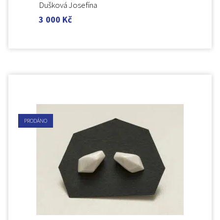
Dušková Josefína
3 000
Kč
PRODÁNO