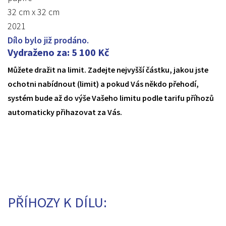
32 cm x 32 cm
2021
Dílo bylo již prodáno.
Vydraženo za
:
5 100
Kč
Můžete dražit na limit. Zadejte nejvyšší částku, jakou jste
ochotni nabídnout (limit) a pokud Vás někdo přehodí,
systém bude až do výše Vašeho limitu podle tarifu příhozů
automaticky přihazovat za Vás.
PŘÍHOZY K DÍLU: