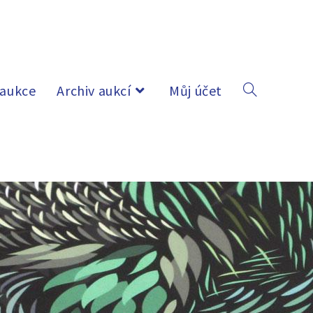
 aukce
Archiv aukcí
Můj účet