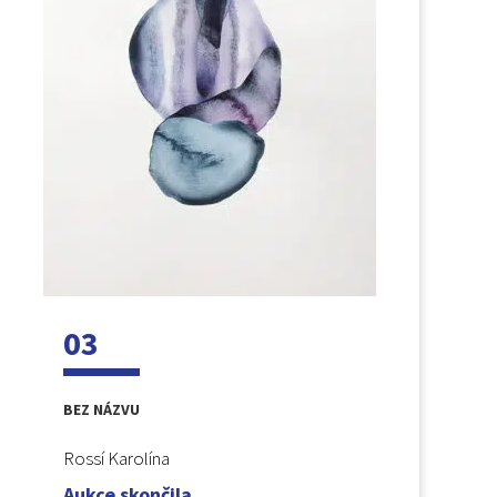
03
BEZ NÁZVU
Rossí Karolína
Aukce skončila