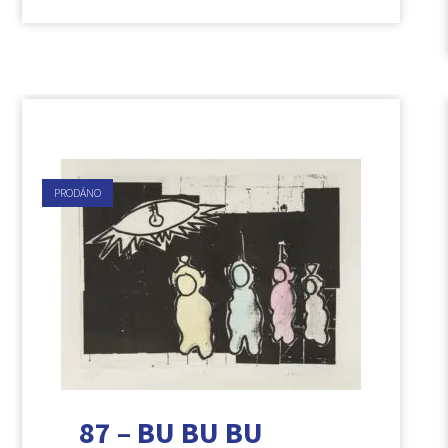
PRODÁNO
87 – BU BU BU