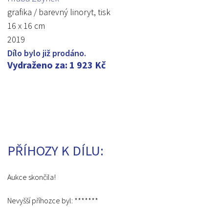
grafika / barevný linoryt, tisk
16 x 16 cm
2019
Dílo bylo již prodáno.
Vydraženo za
:
1 923
Kč
PŘÍHOZY K DÍLU:
Aukce skončila!
Nevyšší příhozce byl:
*******