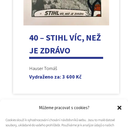
40 – STIHL VÍC, NEŽ
JE ZDRÁVO
Hauser Tomáš
Vydraženo za
:
3 600
Kč
Můžeme pracovat s cookies?
Cookies slouží k vyhodnocování chování návštěvníků webu. Jsou to malé datové
soubory, ukládané do vašeho prohlížeče. Používáme je k analýze údajů o našich