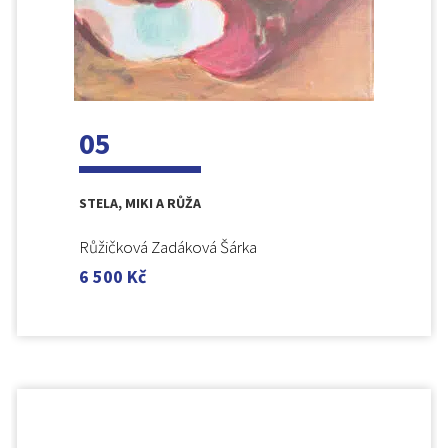
05
STELA, MIKI A RŮŽA
Růžičková Zadáková Šárka
6 500
Kč