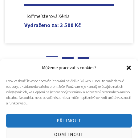
Hoffmeisterová Xénia
Vydraženo za
:
3 500
Kč
1
2
Můžeme pracovat s cookies?
Cookies slouží k vyhodnocování chování návštěvníků webu. Jsou to malé datové
soubory, ukládané do vašeho prohlížeče. Používáme je k analýze údajů o našich
návštěvnících, ke zlepšení našich webových stránek a zobrazení personalizovaného
obsahu. Nesouhlas nebo odvolání souhlasu může nepříznivě ovlivnit určité vlastnosti
a funkce webu.
PŘIJMOUT
© 2025
Hospic svatého Lazara
ODMÍTNOUT