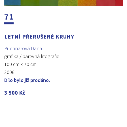
71
LETNÍ PŘERUŠENÉ KRUHY
Puchnarová Dana
grafika / barevná litografie
100 cm × 70 cm
2006
Dílo bylo již prodáno.
3 500
Kč