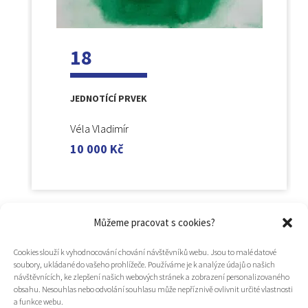
18
JEDNOTÍCÍ PRVEK
Véla Vladimír
10 000
Kč
Můžeme pracovat s cookies?
Cookies slouží k vyhodnocování chování návštěvníků webu. Jsou to malé datové
soubory, ukládané do vašeho prohlížeče. Používáme je k analýze údajů o našich
návštěvnících, ke zlepšení našich webových stránek a zobrazení personalizovaného
obsahu. Nesouhlas nebo odvolání souhlasu může nepříznivě ovlivnit určité vlastnosti
a funkce webu.