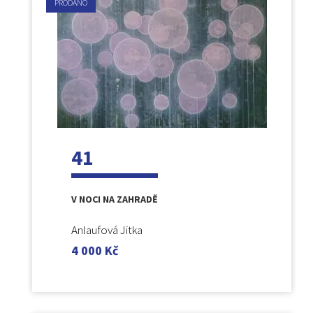
PRODÁNO
41
V NOCI NA ZAHRADĚ
Anlaufová Jitka
4 000
Kč