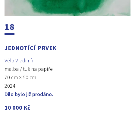
18
JEDNOTÍCÍ PRVEK
Véla Vladimír
malba / tuš na papíře
70 cm × 50 cm
2024
Dílo bylo již prodáno.
10 000
Kč