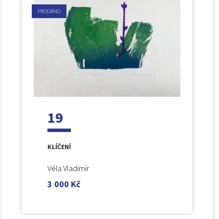
PRODÁNO
19
KLÍČENÍ
Véla Vladimír
3 000
Kč