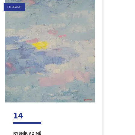
PRODÁNO
14
RYBNÍK V ZIMĚ