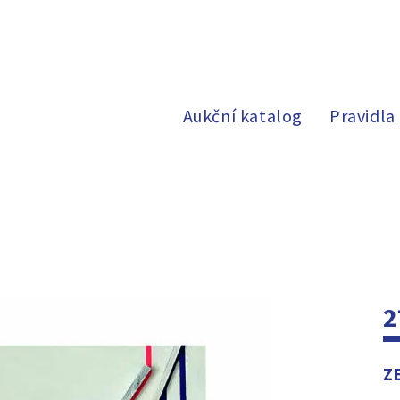
Aukční katalog
Pravidla
2
Z