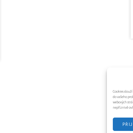
Cookies slouž
do vašeho pro
webových strá
nepříznivě ovl
PŘI