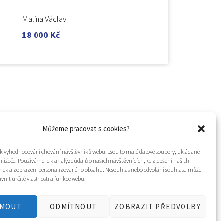
Malina Václav
18 000
Kč
Můžeme pracovat s cookies?
í k vyhodnocování chování návštěvníků webu. Jsou to malé datové soubory, ukládané
hlížeče. Používáme je k analýze údajů o našich návštěvnících, ke zlepšení našich
nek a zobrazení personalizovaného obsahu. Nesouhlas nebo odvolání souhlasu může
ivnit určité vlastnosti a funkce webu.
JMOUT
ODMÍTNOUT
ZOBRAZIT PŘEDVOLBY
Tvorba webu a design
WOOP.design
/
Eva Chmelová