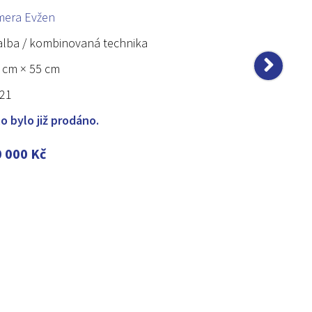
mera Evžen
lba / kombinovaná technika
 cm × 55 cm
21
lo bylo již prodáno.
0 000
Kč