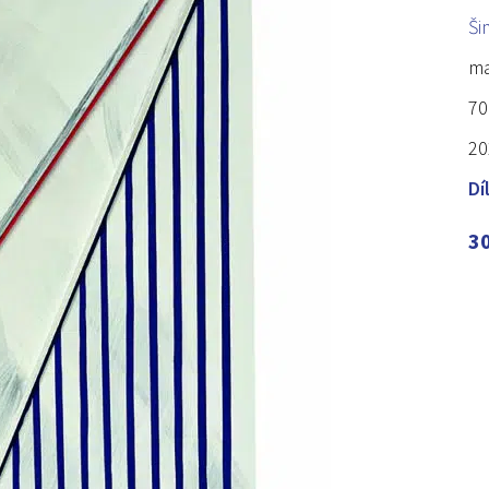
Ši
ma
70
20
Dí
3