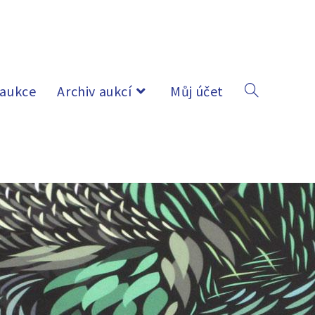
 aukce
Archiv aukcí
Můj účet