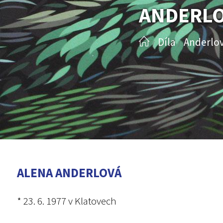
ANDERLO
Díla
Anderlov
/
/
ALENA ANDERLOVÁ
* 23. 6. 1977 v Klatovech