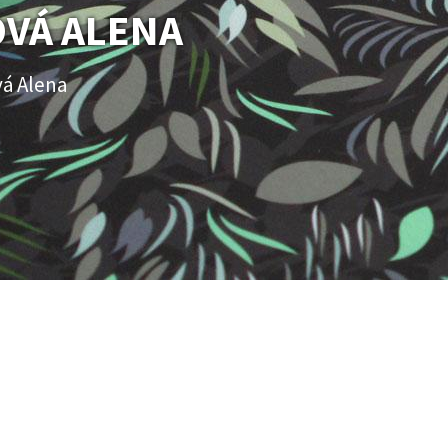
VÁ ALENA
á Alena