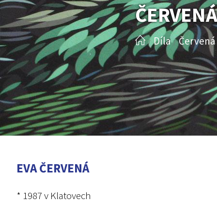
ČERVENÁ
Díla
Červená
/
/
EVA ČERVENÁ
* 1987 v Klatovech