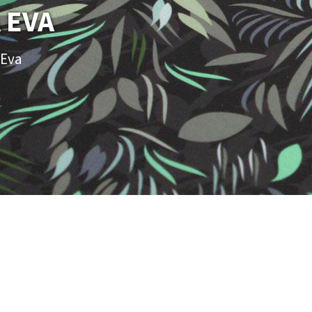
 EVA
 Eva