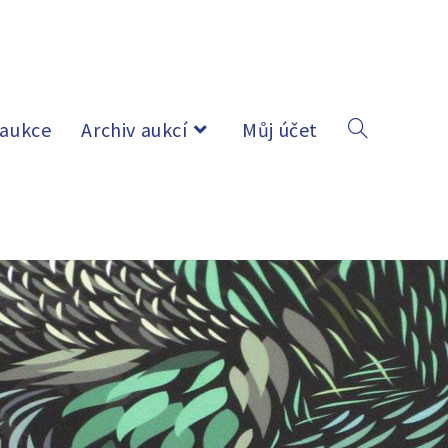
 aukce
Archiv aukcí
Můj účet