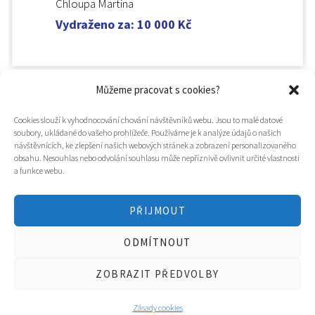
Chloupa Martina
Vydraženo za
:
10 000
Kč
Můžeme pracovat s cookies?
Cookies slouží k vyhodnocování chování návštěvníků webu. Jsou to malé datové
soubory, ukládané do vašeho prohlížeče. Používáme je k analýze údajů o našich
návštěvnících, ke zlepšení našich webových stránek a zobrazení personalizovaného
obsahu. Nesouhlas nebo odvolání souhlasu může nepříznivě ovlivnit určité vlastnosti
a funkce webu.
PŘIJMOUT
© 2025
Hospic svatého Lazara
ODMÍTNOUT
Tvorba webu a design
WOOP.design
/
Eva Chmelová
ZOBRAZIT PŘEDVOLBY
Zásady cookies