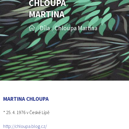
CHLOUPA
MARTINA
Díla
Chloupa Martina
/
/
MARTINA CHLOUPA
* 25. 4. 1976 v České Lípě
http://chloupa.blog.cz/