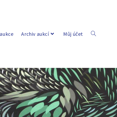
 aukce
Archiv aukcí
Můj účet