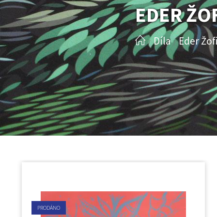
EDER ŽO
Díla
Eder Žof
/
/
PRODÁNO