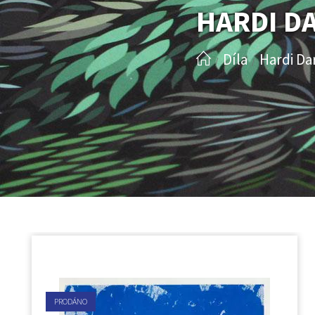
HARDI D
Díla
Hardi Da
/
/
PRODÁNO