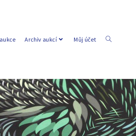
 aukce
Archiv aukcí
Můj účet