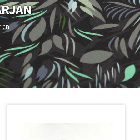
ARJAN
rjan