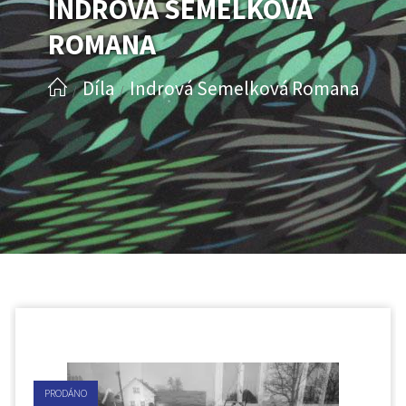
INDROVÁ SEMELKOVÁ
ROMANA
Díla
Indrová Semelková Romana
/
/
PRODÁNO