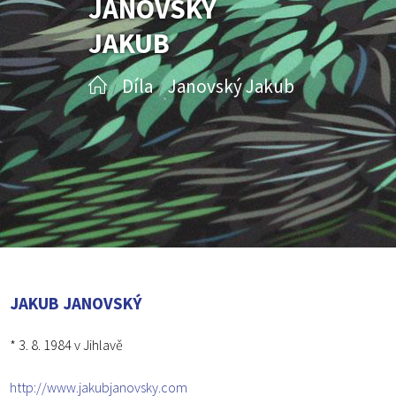
JANOVSKÝ
JAKUB
Díla
Janovský Jakub
/
/
JAKUB JANOVSKÝ
* 3. 8. 1984 v Jihlavě
http://www.jakubjanovsky.com