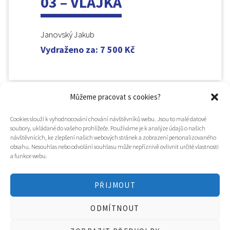
03 – VLAJKA
Janovský Jakub
Vydraženo za
:
7 500
Kč
Můžeme pracovat s cookies?
Cookies slouží k vyhodnocování chování návštěvníků webu. Jsou to malé datové
soubory, ukládané do vašeho prohlížeče. Používáme je k analýze údajů o našich
návštěvnících, ke zlepšení našich webových stránek a zobrazení personalizovaného
obsahu. Nesouhlas nebo odvolání souhlasu může nepříznivě ovlivnit určité vlastnosti
a funkce webu.
PŘIJMOUT
© 2025
Hospic svatého Lazara
ODMÍTNOUT
Tvorba webu a design
WOOP.design
/
Eva Chmelová