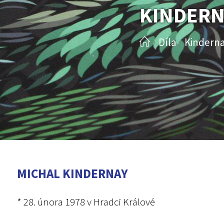
KINDERN
Díla
Kinderna
/
/
MICHAL KINDERNAY
* 28. února 1978 v Hradci Králové