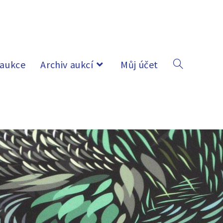
 aukce
Archiv aukcí
Můj účet