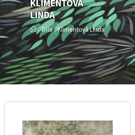
KLIMENTOVÁ
LINDA
Díla
Klimentová Linda
/
/