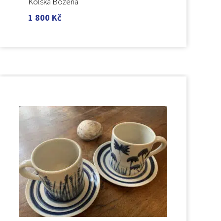
Kolská Božena
1 800
Kč