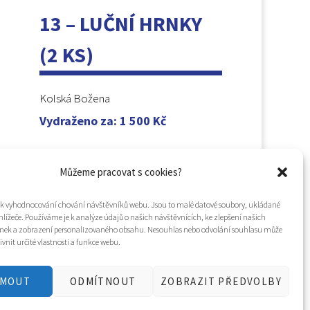
13 – LUČNÍ HRNKY
(2 KS)
Kolská Božena
Vydraženo za
:
1 500
Kč
Můžeme pracovat s cookies?
í k vyhodnocování chování návštěvníků webu. Jsou to malé datové soubory, ukládané
hlížeče. Používáme je k analýze údajů o našich návštěvnících, ke zlepšení našich
nek a zobrazení personalizovaného obsahu. Nesouhlas nebo odvolání souhlasu může
ivnit určité vlastnosti a funkce webu.
JMOUT
ODMÍTNOUT
ZOBRAZIT PŘEDVOLBY
Tvorba webu a design
WOOP.design
/
Eva Chmelová