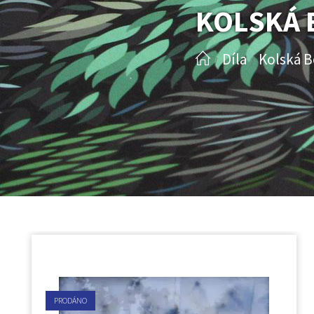
KOLSKÁ 
Díla
Kolská 
/
/
PRODÁNO