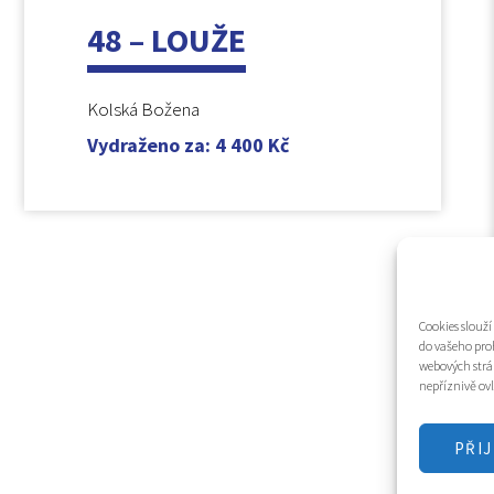
48 – LOUŽE
Kolská Božena
Vydraženo za
:
4 400
Kč
Cookies slouž
do vašeho pro
webových strá
nepříznivě ovl
PŘI