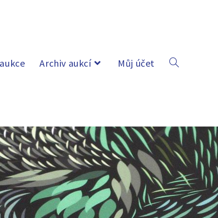
 aukce
Archiv aukcí
Můj účet