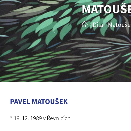
MATOUŠE
Díla
Matouše
/
/
PAVEL MATOUŠEK
* 19. 12. 1989 v Řevnicích