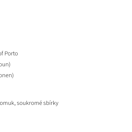
of Porto
oun)
konen)
pomuk, soukromé sbírky