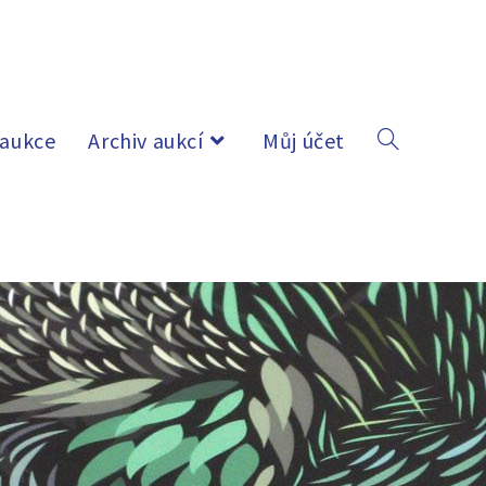
 aukce
Archiv aukcí
Můj účet