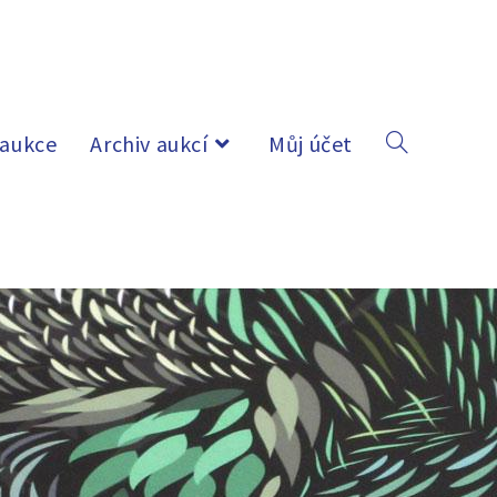
 aukce
Archiv aukcí
Můj účet