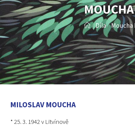
MOUCHA 
Díla
Moucha 
/
/
MILOSLAV MOUCHA
* 25. 3. 1942 v Litvínově