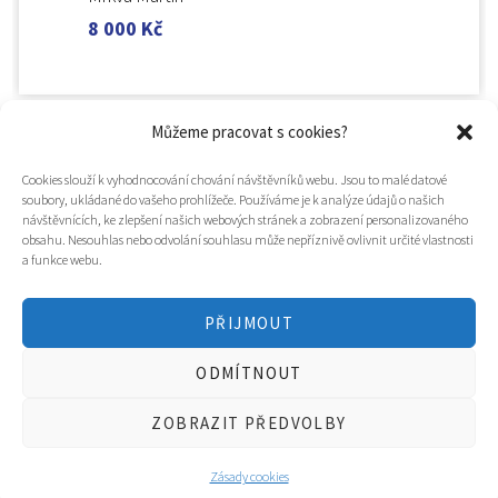
8 000
Kč
Můžeme pracovat s cookies?
Cookies slouží k vyhodnocování chování návštěvníků webu. Jsou to malé datové
soubory, ukládané do vašeho prohlížeče. Používáme je k analýze údajů o našich
návštěvnících, ke zlepšení našich webových stránek a zobrazení personalizovaného
obsahu. Nesouhlas nebo odvolání souhlasu může nepříznivě ovlivnit určité vlastnosti
a funkce webu.
PŘIJMOUT
© 2025
Hospic svatého Lazara
ODMÍTNOUT
Tvorba webu a design
WOOP.design
/
Eva Chmelová
ZOBRAZIT PŘEDVOLBY
Zásady cookies