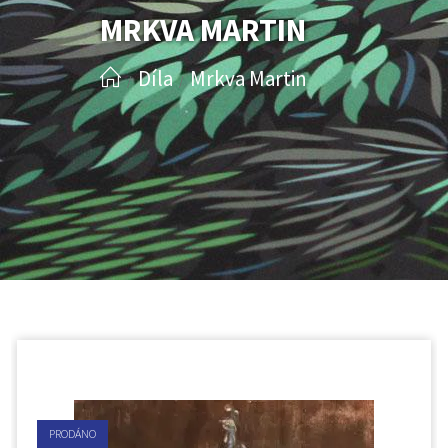
MRKVA MARTIN
Díla
Mrkva Martin
/
/
PRODÁNO