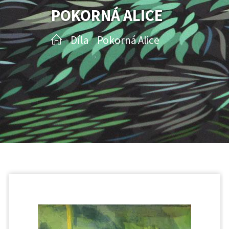
POKORNÁ ALICE
Díla
Pokorná Alice
/
/