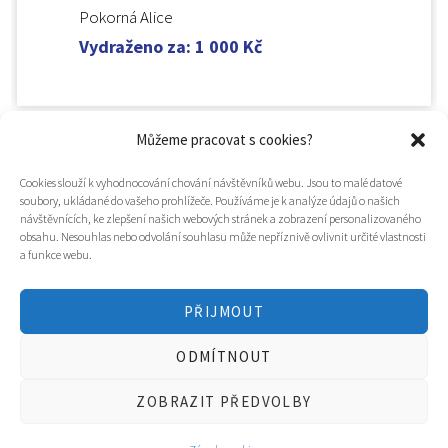
Pokorná Alice
Vydraženo za
:
1 000
Kč
Můžeme pracovat s cookies?
Cookies slouží k vyhodnocování chování návštěvníků webu. Jsou to malé datové
soubory, ukládané do vašeho prohlížeče. Používáme je k analýze údajů o našich
návštěvnících, ke zlepšení našich webových stránek a zobrazení personalizovaného
obsahu. Nesouhlas nebo odvolání souhlasu může nepříznivě ovlivnit určité vlastnosti
a funkce webu.
PŘIJMOUT
© 2025
Hospic svatého Lazara
ODMÍTNOUT
Tvorba webu a design
WOOP.design
/
Eva Chmelová
ZOBRAZIT PŘEDVOLBY