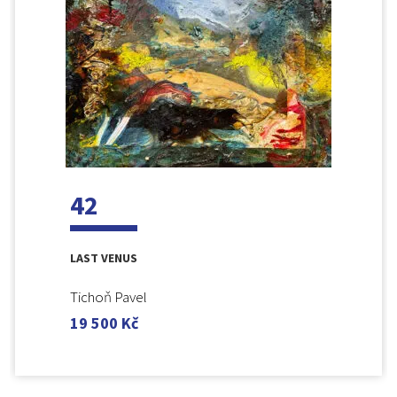
42
LAST VENUS
Tichoň Pavel
19 500
Kč