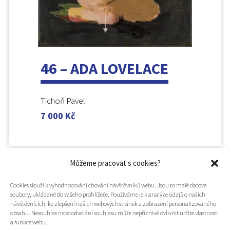
46 – ADA LOVELACE
Tichoň Pavel
7 000
Kč
Můžeme pracovat s cookies?
Cookies slouží k vyhodnocování chování návštěvníků webu. Jsou to malé datové
soubory, ukládané do vašeho prohlížeče. Používáme je k analýze údajů o našich
návštěvnících, ke zlepšení našich webových stránek a zobrazení personalizovaného
obsahu. Nesouhlas nebo odvolání souhlasu může nepříznivě ovlivnit určité vlastnosti
a funkce webu.