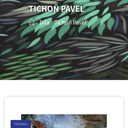
TICHOŇ PAVEL
Díla
Tichoň Pavel
/
/
PRODÁNO