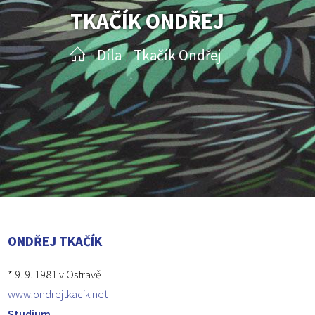
TKAČÍK ONDŘEJ
Díla
Tkačík Ondřej
/
/
ONDŘEJ TKAČÍK
* 9. 9. 1981 v Ostravě
www.ondrejtkacik.net
Studium