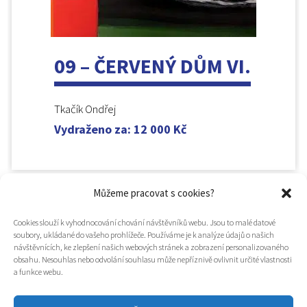
09 – ČERVENÝ DŮM VI.
Tkačík Ondřej
Vydraženo za
:
12 000
Kč
Můžeme pracovat s cookies?
Cookies slouží k vyhodnocování chování návštěvníků webu. Jsou to malé datové
soubory, ukládané do vašeho prohlížeče. Používáme je k analýze údajů o našich
návštěvnících, ke zlepšení našich webových stránek a zobrazení personalizovaného
obsahu. Nesouhlas nebo odvolání souhlasu může nepříznivě ovlivnit určité vlastnosti
a funkce webu.