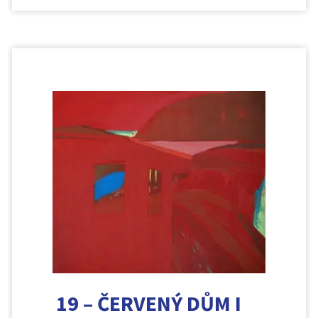
19 – ČERVENÝ DŮM I