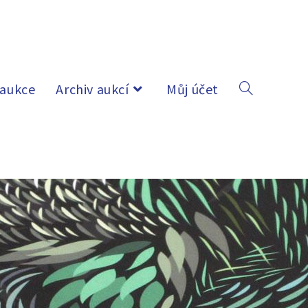
 aukce
Archiv aukcí
Můj účet