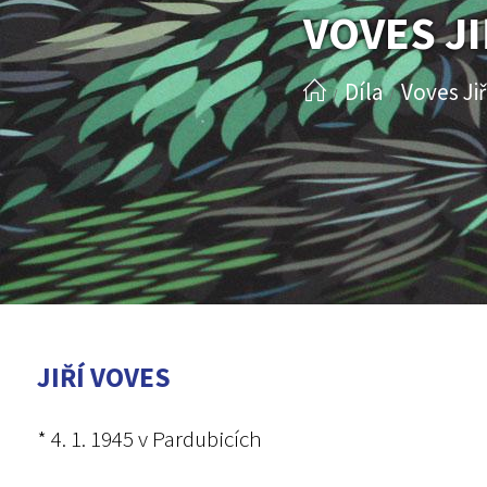
VOVES JI
Díla
Voves Jiř
/
/
JIŘÍ VOVES
* 4. 1. 1945 v Pardubicích