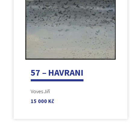
57 – HAVRANI
Voves Jiří
15 000
Kč