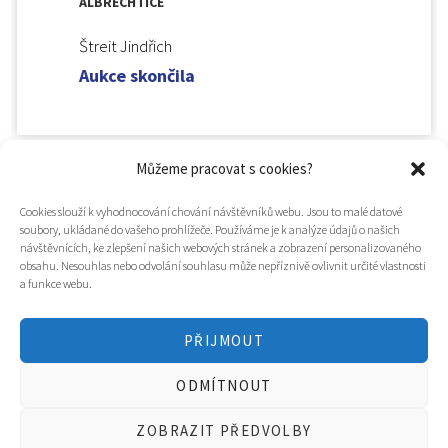
ALBRECHTICE
Štreit Jindřich
Aukce skončila
Můžeme pracovat s cookies?
Cookies slouží k vyhodnocování chování návštěvníků webu. Jsou to malé datové
soubory, ukládané do vašeho prohlížeče. Používáme je k analýze údajů o našich
návštěvnících, ke zlepšení našich webových stránek a zobrazení personalizovaného
obsahu. Nesouhlas nebo odvolání souhlasu může nepříznivě ovlivnit určité vlastnosti
a funkce webu.
PŘIJMOUT
© 2025
Hospic svatého Lazara
ODMÍTNOUT
Tvorba webu a design
WOOP.design
/
Eva Chmelová
ZOBRAZIT PŘEDVOLBY