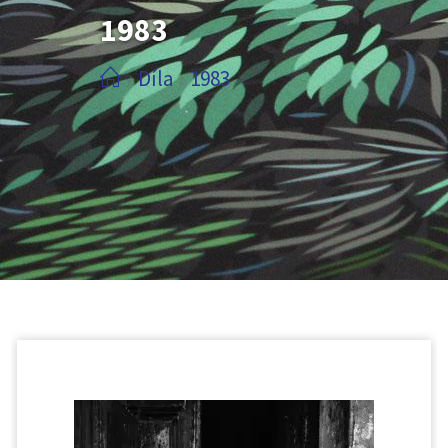
1983
Díla
1983
/
/