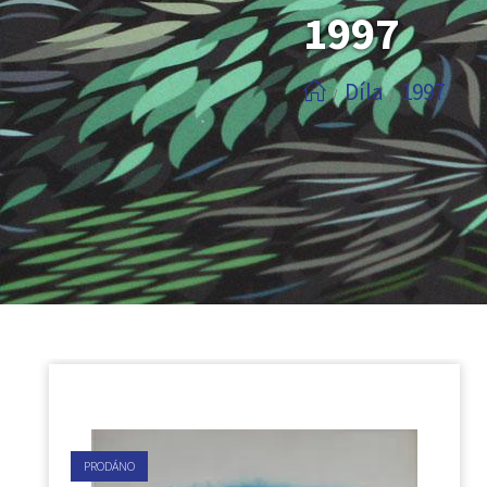
1997
Díla
1997
/
/
PRODÁNO