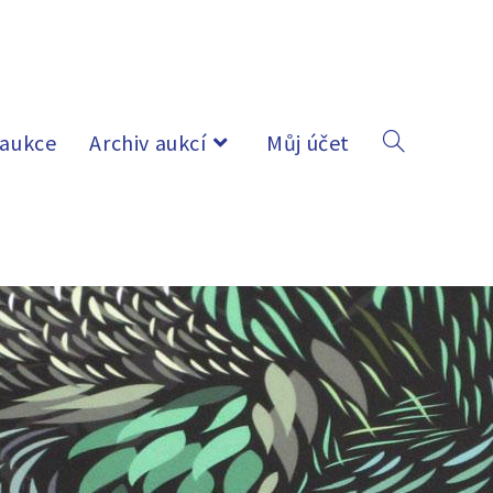
 aukce
Archiv aukcí
Můj účet