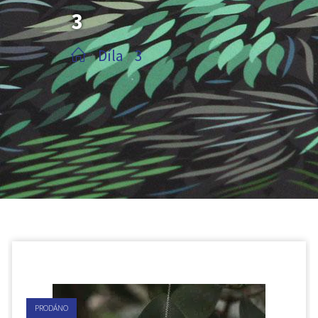
3
Díla
3
/
/
PRODÁNO