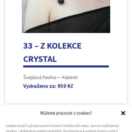
33 – Z KOLEKCE
CRYSTAL
Švejdová Pavlína — Kabinet
Vydraženo za
:
950
Kč
Můžeme pracovat s cookies?
Cookies slouží k vyhodnocování chování návštěvníků webu. Jsou to malé datové
soubory, ukládané do vašeho prohlížeče. Používáme je k analýze údajů o našich