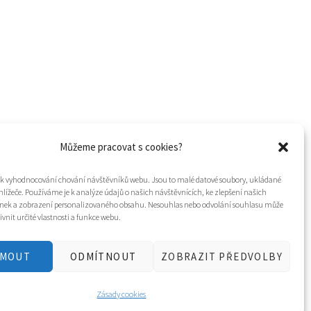
Můžeme pracovat s cookies?
í k vyhodnocování chování návštěvníků webu. Jsou to malé datové soubory, ukládané
hlížeče. Používáme je k analýze údajů o našich návštěvnících, ke zlepšení našich
nek a zobrazení personalizovaného obsahu. Nesouhlas nebo odvolání souhlasu může
ivnit určité vlastnosti a funkce webu.
JMOUT
ODMÍTNOUT
ZOBRAZIT PŘEDVOLBY
Tvorba webu a design
WOOP.design
/
Eva Chmelová
Zásady cookies