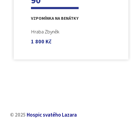
90
VZPOMÍNKA NA BENÁTKY
Hraba Zbyněk
1 800
Kč
© 2025
Hospic svatého Lazara