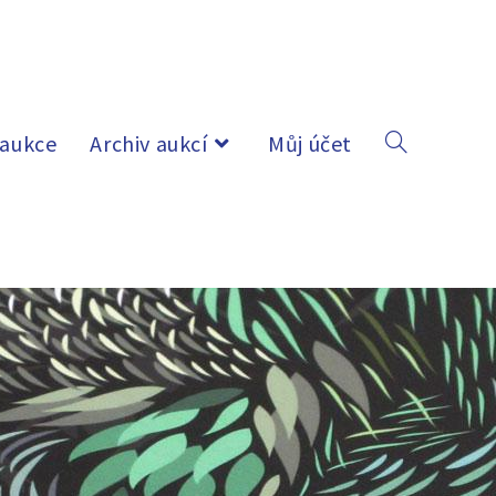
 aukce
Archiv aukcí
Můj účet