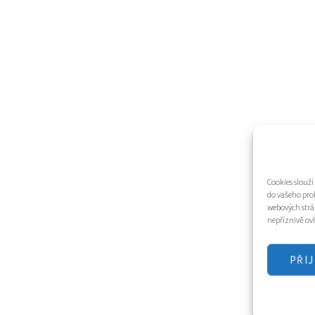
Cookies slouž
do vašeho pro
webových strá
nepříznivě ovl
PŘI