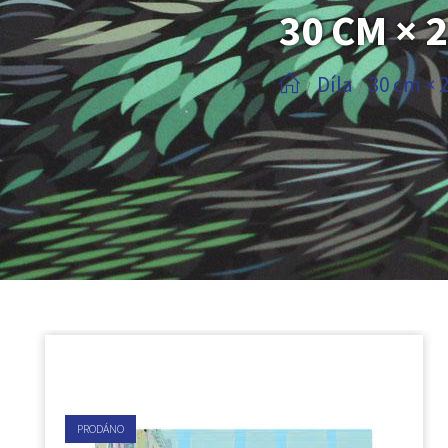
30 CM × 
Díla
30 cm × 
/
/
PRODÁNO