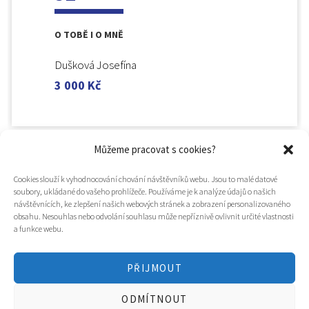
O TOBĚ I O MNĚ
Dušková Josefína
3 000
Kč
Můžeme pracovat s cookies?
Cookies slouží k vyhodnocování chování návštěvníků webu. Jsou to malé datové
soubory, ukládané do vašeho prohlížeče. Používáme je k analýze údajů o našich
návštěvnících, ke zlepšení našich webových stránek a zobrazení personalizovaného
obsahu. Nesouhlas nebo odvolání souhlasu může nepříznivě ovlivnit určité vlastnosti
a funkce webu.
PŘIJMOUT
© 2025
Hospic svatého Lazara
ODMÍTNOUT