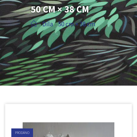
50 CM × 38 CM
Díla
50 cm × 38 cm
/
/
PRODÁNO