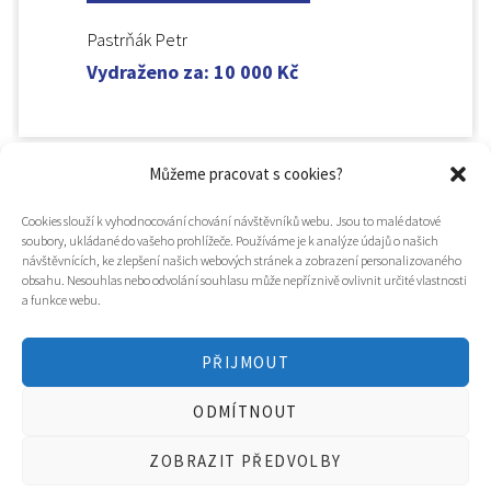
Pastrňák Petr
Vydraženo za
:
10 000
Kč
Můžeme pracovat s cookies?
Cookies slouží k vyhodnocování chování návštěvníků webu. Jsou to malé datové
soubory, ukládané do vašeho prohlížeče. Používáme je k analýze údajů o našich
návštěvnících, ke zlepšení našich webových stránek a zobrazení personalizovaného
obsahu. Nesouhlas nebo odvolání souhlasu může nepříznivě ovlivnit určité vlastnosti
a funkce webu.
PŘIJMOUT
© 2025
Hospic svatého Lazara
ODMÍTNOUT
Tvorba webu a design
WOOP.design
/
Eva Chmelová
ZOBRAZIT PŘEDVOLBY