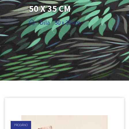
50 X 35 CM
Díla
50 x 35 cm
/
/
PRODÁNO