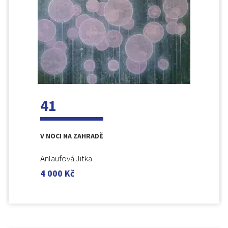
41
V NOCI NA ZAHRADĚ
Anlaufová Jitka
4 000
Kč