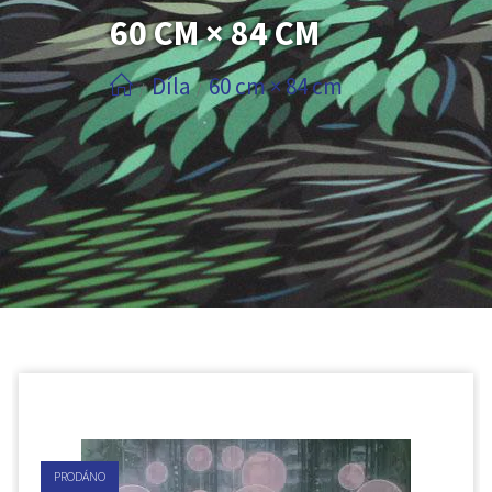
60 CM × 84 CM
Díla
60 cm × 84 cm
/
/
PRODÁNO