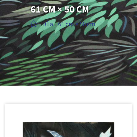
61 CM × 50 CM
Díla
61 cm × 50 cm
/
/