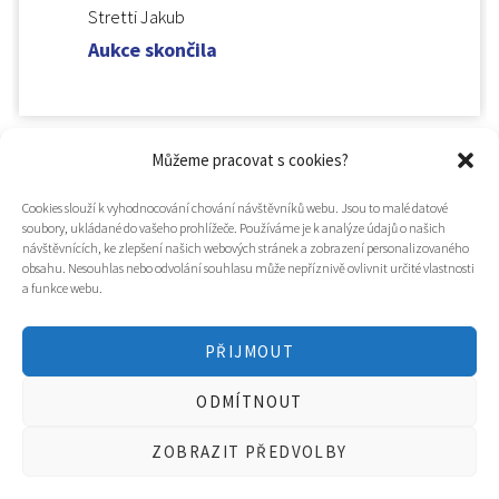
Stretti Jakub
Aukce skončila
Můžeme pracovat s cookies?
Cookies slouží k vyhodnocování chování návštěvníků webu. Jsou to malé datové
soubory, ukládané do vašeho prohlížeče. Používáme je k analýze údajů o našich
návštěvnících, ke zlepšení našich webových stránek a zobrazení personalizovaného
obsahu. Nesouhlas nebo odvolání souhlasu může nepříznivě ovlivnit určité vlastnosti
a funkce webu.
PŘIJMOUT
© 2025
Hospic svatého Lazara
ODMÍTNOUT
Tvorba webu a design
WOOP.design
/
Eva Chmelová
ZOBRAZIT PŘEDVOLBY