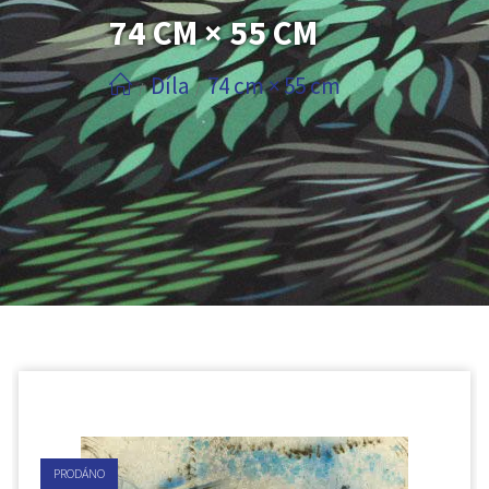
74 CM × 55 CM
Díla
74 cm × 55 cm
/
/
PRODÁNO