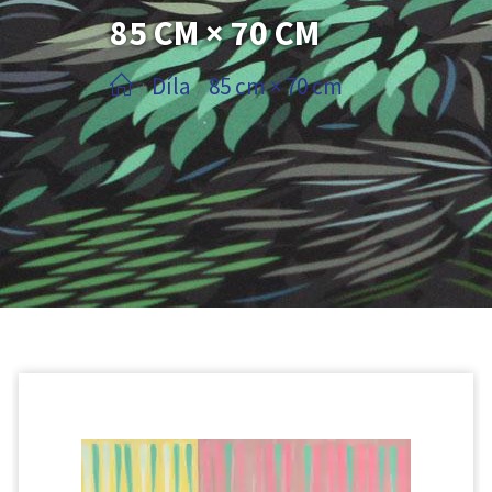
85 CM × 70 CM
Díla
85 cm × 70 cm
/
/