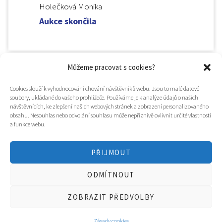
Holečková Monika
Aukce skončila
Můžeme pracovat s cookies?
Cookies slouží k vyhodnocování chování návštěvníků webu. Jsou to malé datové
soubory, ukládané do vašeho prohlížeče. Používáme je k analýze údajů o našich
návštěvnících, ke zlepšení našich webových stránek a zobrazení personalizovaného
obsahu. Nesouhlas nebo odvolání souhlasu může nepříznivě ovlivnit určité vlastnosti
a funkce webu.
PŘIJMOUT
© 2025
Hospic svatého Lazara
ODMÍTNOUT
Tvorba webu a design
WOOP.design
/
Eva Chmelová
ZOBRAZIT PŘEDVOLBY
Zásady cookies