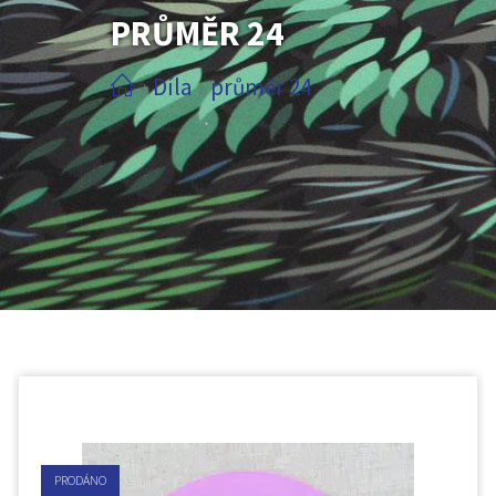
PRŮMĚR 24
Díla
průměr 24
/
/
PRODÁNO