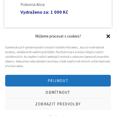
Pokorná Alice
Vydraženo za
:
1 000
Kč
Můžeme pracovat s cookies?
Cookies slouží k vyhodnocování chování návštěvníků webu. Jsou to malé datové
soubory, ukládané do vašeho prohlížeče. Používáme je k analýze údajů o našich
návštěvnících, ke zlepšení našich webových stránek a zobrazení personalizovaného
obsahu. Nesouhlas nebo odvolání souhlasu může nepříznivě ovlivnit určité vlastnosti
a funkce webu.
PŘIJMOUT
© 2025
Hospic svatého Lazara
ODMÍTNOUT
Tvorba webu a design
WOOP.design
/
Eva Chmelová
ZOBRAZIT PŘEDVOLBY