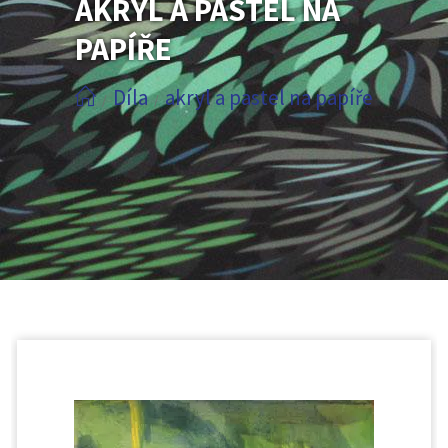
AKRYL A PASTEL NA
PAPÍŘE
Díla
akryl a pastel na papíře
/
/