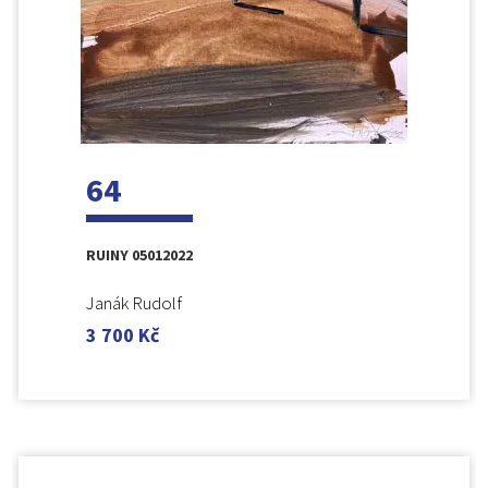
64
RUINY 05012022
Janák Rudolf
3 700
Kč