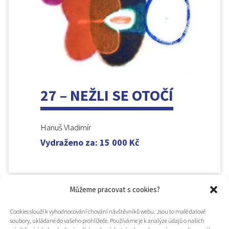
27 – NEŽLI SE OTOČÍ
Hanuš Vladimír
Vydraženo za
:
15 000
Kč
Můžeme pracovat s cookies?
Cookies slouží k vyhodnocování chování návštěvníků webu. Jsou to malé datové
soubory, ukládané do vašeho prohlížeče. Používáme je k analýze údajů o našich