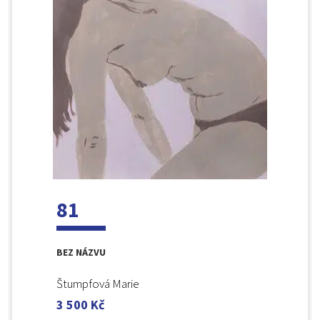
81
BEZ NÁZVU
Štumpfová Marie
3 500
Kč