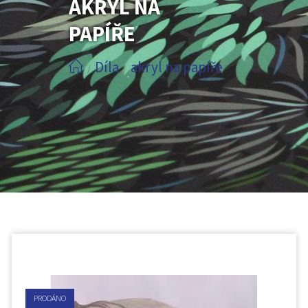
AKRYL NA
PAPÍŘE
Díla
akryl na papíře
/
/
PRODÁNO