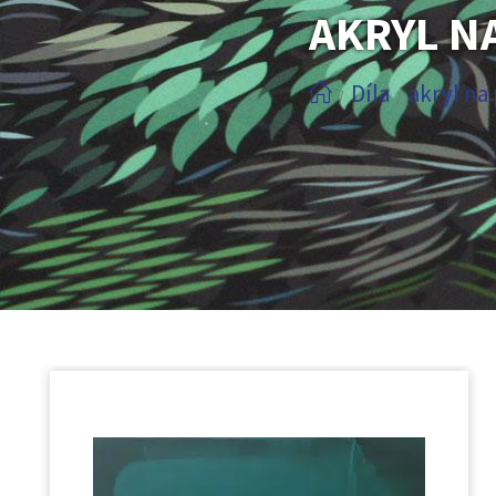
AKRYL N
Díla
akryl na
/
/