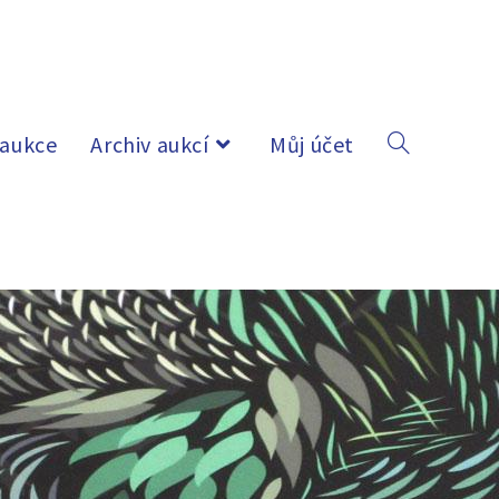
 aukce
Archiv aukcí
Můj účet