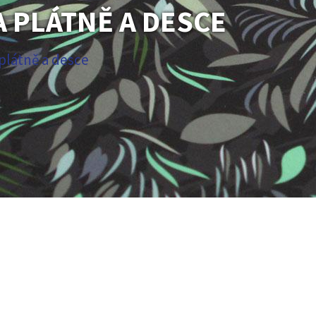
A PLÁTNĚ A DESCE
 plátně a desce