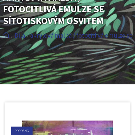
FOTOCITLIVÁ EMULZE SE
SÍTOTISKOVÝM OSVITEM
Díla
akrylová malba / fotocitlivá emulze se
/
/
PRODÁNO