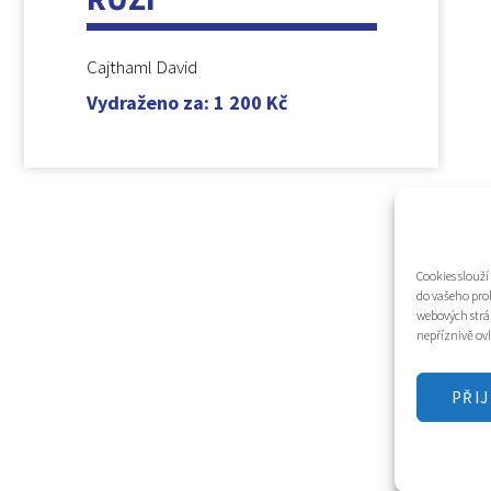
Cajthaml David
Vydraženo za
:
1 200
Kč
Cookies slouž
do vašeho pro
webových strá
nepříznivě ovl
PŘI