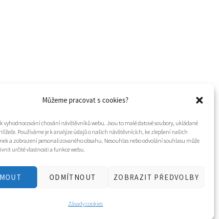
Můžeme pracovat s cookies?
í k vyhodnocování chování návštěvníků webu. Jsou to malé datové soubory, ukládané
hlížeče. Používáme je k analýze údajů o našich návštěvnících, ke zlepšení našich
nek a zobrazení personalizovaného obsahu. Nesouhlas nebo odvolání souhlasu může
ivnit určité vlastnosti a funkce webu.
JMOUT
ODMÍTNOUT
ZOBRAZIT PŘEDVOLBY
Tvorba webu a design
WOOP.design
/
Eva Chmelová
Zásady cookies