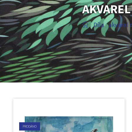
AKVAREL
Díla
akvarel 
/
/
PRODÁNO