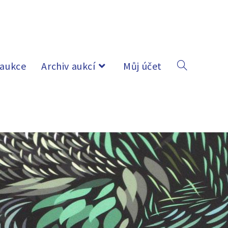
 aukce
Archiv aukcí
Můj účet