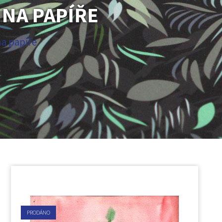
 NA PAPÍŘE
na papíře
PRODÁNO